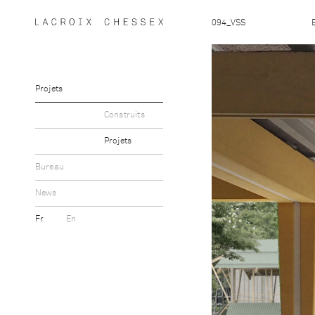
094_VSS
Projets
Construits
Projets
Bureau
News
Fr
En