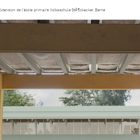
Extension de l'école primaire Volksschule StÃ¶ckacker, Berne