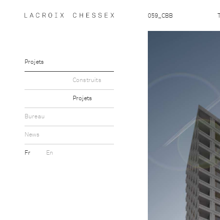
059_CBB
Projets
Construits
Projets
Bureau
News
Fr
En