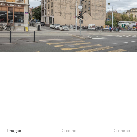
Images
Dessins
Données